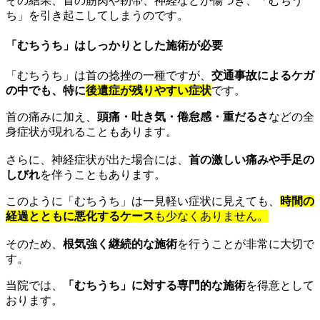
その結果、首の筋肉や靭帯、神経などが傷つき、「むちう
ち」を引き起こしてしまうのです。
「むちうち」はしっかりとした施術が必要
「むちうち」は首の捻挫の一種ですが、
交通事故によるケガ
の中でも、特に
後遺症が残りやすい症状
です。
首の痛みに加え、
頭痛・吐き気・倦怠感・重だるさ
などの全
身症状が現れることもあります。
さらに、神経症状が出た場合には、
首の激しい痛みや手足の
しびれ
を伴うこともあります。
このように「むちうち」は一見軽い症状に見えても、
時間の
経過とともに悪化するケース
も少なくありません。
そのため、
根気強く継続的な施術
を行うことが非常に大切で
す。
当院では、
「むちうち」に対する専門的な施術
を得意として
おります。