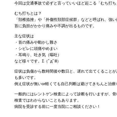
今回は交通事故で必ずと言っていいほど起こる「むち打ち
むち打ちとは？
「頚椎捻挫」や「外傷性頚部症候群」などと呼ばれ、強い
首に負担がかかり痛みや不調が出るものです。
主な症状は
・首の痛みや動かし難さ
・シビレに頭痛やめまい
・耳鳴り、吐き気（嘔吐）
など様々です。Σ（ﾟдﾟlll）
症状は負傷から数時間後や数日と、遅れて出てくることが
も多いです。
例え症状が無いor軽くても自己判断は避けてきちんと治
一般的にはレントゲン検査によって診断を行いますが、骨
検査ではわからないこともあります。
病院を受診する前に一度当院にご相談ください！