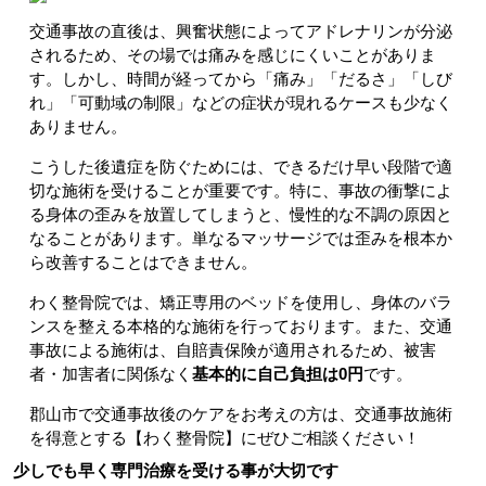
交通事故の直後は、興奮状態によってアドレナリンが分泌
されるため、その場では痛みを感じにくいことがありま
す。しかし、時間が経ってから「痛み」「だるさ」「しび
れ」「可動域の制限」などの症状が現れるケースも少なく
ありません。
こうした後遺症を防ぐためには、できるだけ早い段階で適
切な施術を受けることが重要です。特に、事故の衝撃によ
る身体の歪みを放置してしまうと、慢性的な不調の原因と
なることがあります。単なるマッサージでは歪みを根本か
ら改善することはできません。
わく整骨院では、矯正専用のベッドを使用し、身体のバラ
ンスを整える本格的な施術を行っております。また、交通
事故による施術は、自賠責保険が適用されるため、被害
者・加害者に関係なく
基本的に自己負担は0円
です。
郡山市で交通事故後のケアをお考えの方は、交通事故施術
を得意とする【わく整骨院】にぜひご相談ください！
少しでも早く専門治療を受ける事が大切です