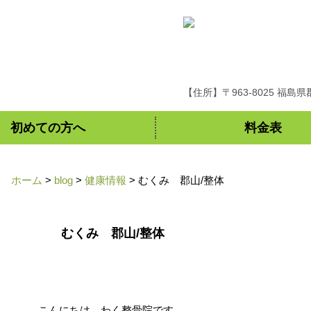
【住所】〒963-8025 福島
初めての方へ
料金表
ホーム
>
blog
>
健康情報
>
むくみ 郡山/整体
むくみ 郡山/整体
こんにちは。わく整骨院です。