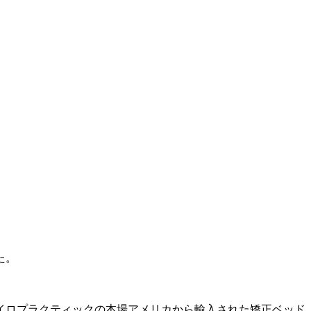
た。
イロプラクティックの本場アメリカから輸入された矯正ベッド