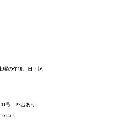
101号
P3台あり
 PORTALS