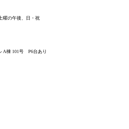
 A棟 101号
P6台あり