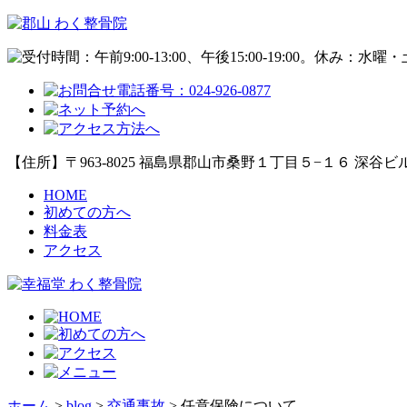
【住所】〒963-8025 福島県郡山市桑野１丁目５−１６ 深谷ビル
HOME
初めての方へ
料金表
アクセス
ホーム
>
blog
>
交通事故
>
任意保険について