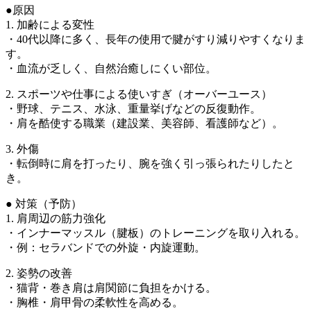
●原因
1. 加齢による変性
・40代以降に多く、長年の使用で腱がすり減りやすくなりま
す。
・血流が乏しく、自然治癒しにくい部位。
2. スポーツや仕事による使いすぎ（オーバーユース）
・野球、テニス、水泳、重量挙げなどの反復動作。
・肩を酷使する職業（建設業、美容師、看護師など）。
3. 外傷
・転倒時に肩を打ったり、腕を強く引っ張られたりしたと
き。
● 対策（予防）
1. 肩周辺の筋力強化
・インナーマッスル（腱板）のトレーニングを取り入れる。
・例：セラバンドでの外旋・内旋運動。
2. 姿勢の改善
・猫背・巻き肩は肩関節に負担をかける。
・胸椎・肩甲骨の柔軟性を高める。