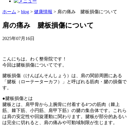
ホーム
>
blog
>
健康情報
>
肩の痛み 腱板損傷について
肩の痛み 腱板損傷について
2025年07月16日
こんにちは。わく整骨院です！
今回は腱板損傷についてです。
腱板損傷（けんばんそんしょう）は、肩の関節周囲にある
「腱板（ローテーターカフ）」と呼ばれる筋肉・腱の損傷で
す。
●腱板損傷とは
腱板とは、肩甲骨から上腕骨に付着する4つの筋肉（棘上
筋、棘下筋、小円筋、肩甲下筋）の腱の集合体です。これら
は肩の安定性や回旋運動に関わります。腱板が部分的あるい
は完全に切れると、肩の痛みや可動域制限が生じます。